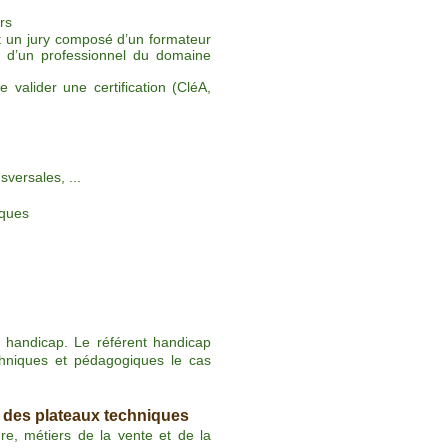
rs
nt un jury composé d’un formateur
ou d’un professionnel du domaine
 valider une certification (CléA,
sversales, ...
iques
 handicap. Le référent handicap
hniques et pédagogiques le cas
is des plateaux techniques
ture, métiers de la vente et de la